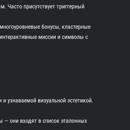
. Часто присутствует триггерный
(многоуровневые бонусы, кластерные
 интерактивные миссии и символы с
 и узнаваемой визуальной эстетикой.
ны — они входят в список эталонных