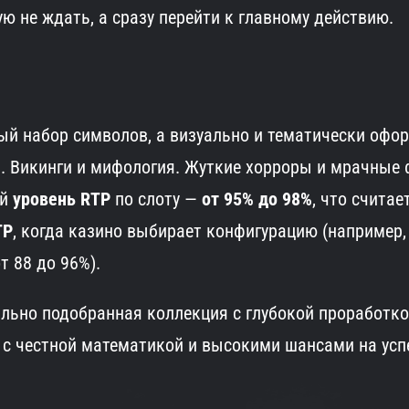
ую не ждать, а сразу перейти к главному действию.
й набор символов, а визуально и тематически офор
Ra). Викинги и мифология. Жуткие хорроры и мрачные 
ий
уровень RTP
по слоту —
от 95% до 98%
, что счита
TP
, когда казино выбирает конфигурацию (например,
т 88 до 96%).
ьно подобранная коллекция с глубокой проработкой
 с честной математикой и высокими шансами на усп