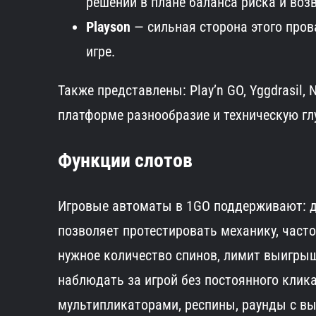
решений в плане баланса риска и воз
Playson
— сильная сторона этого пров
игре.
Также представлены: Play’n GO, Yggdrasil, 
платформе разнообразие и техническую гл
Функции слотов
Игровые автоматы в 1GO поддерживают: 
позволяет протестировать механику, част
нужное количество спинов, лимит выигрыш
наблюдать за игрой без постоянного клик
мультипликаторами, респины, раунды с в