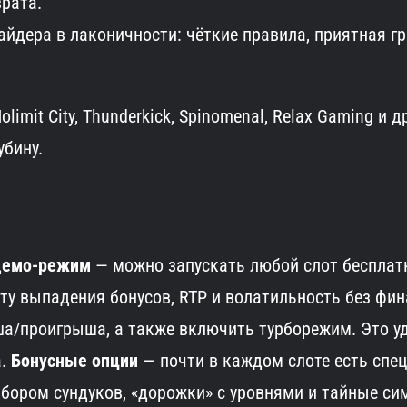
врата.
айдера в лаконичности: чёткие правила, приятная г
Nolimit City, Thunderkick, Spinomenal, Relax Gaming и
убину.
д
емо-режим
— можно запускать любой слот бесплатно
оту выпадения бонусов, RTP и волатильность без фи
а/проигрыша, а также включить турборежим. Это уд
а.
Бонусные опции
— почти в каждом слоте есть спе
ыбором сундуков, «дорожки» с уровнями и тайные с