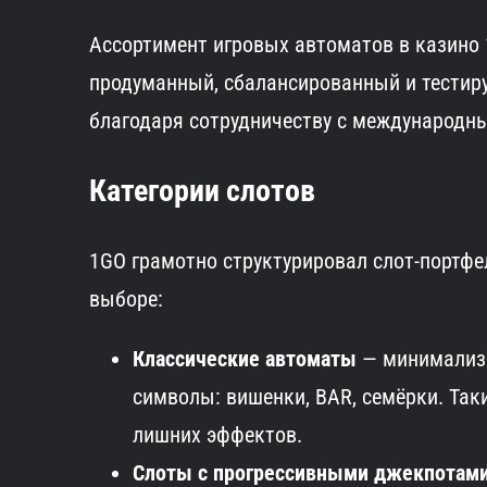
Ассортимент игровых автоматов в казино
продуманный, сбалансированный и тестиру
благодаря сотрудничеству с международн
Категории слотов
1GO грамотно структурировал слот-портфе
выборе:
Классические автоматы
— минимализм
символы: вишенки, BAR, семёрки. Так
лишних эффектов.
Слоты с прогрессивными джекпотам