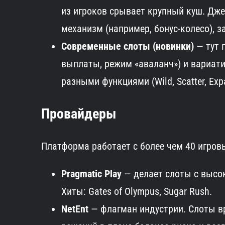
из игроков срывает крупный куш. Дж
механизм (например, бонус-колесо),
Современные слоты (новинки)
— тут 
выплаты, режим «аваланч») и вариати
разными функциями (Wild, Scatter, Exp
Провайдеры
Платформа работает с более чем 40 игров
Pragmatic Play
— делает слоты с высо
Хиты: Gates of Olympus, Sugar Rush.
NetEnt
— флагман индустрии. Слоты вро