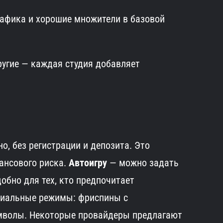
рафика и хорошие множители в базовой
 другие — каждая студия добавляет
, без регистрации и депозита. Это
нансового риска.
Автоигру
— можно задать
обно для тех, кто предпочитает
циальные режимы: фриспины с
имволы. Некоторые провайдеры предлагают