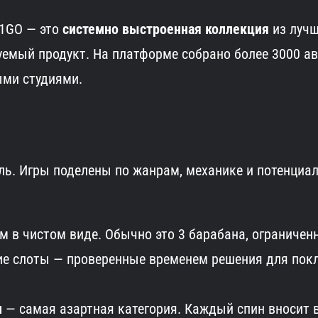
 1GO — это
системно выстроенная коллекция
из лучш
емый продукт. На платформе собрано более 3000 авт
ыми студиями.
ль. Игры поделены по жанрам, механике и потенциал
 в чистом виде. Обычно это 3 барабана, ограничен
ие слоты — проверенные временем решения для покл
и
— самая азартная категория. Каждый спин вносит в