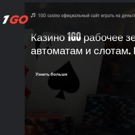
1GO сasino официальный сайт играть на деньг
Казино 1GO рабочее з
автоматам и слотам.
Узнать больше