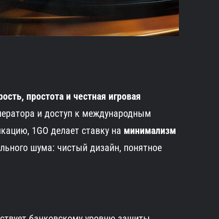
рость, простота и честная игровая
оператора и доступ к международным
икацию, 1GO делает ставку на
минимализм
ального шума: чистый дизайн, понятное
етствует банковскому уровню защиты