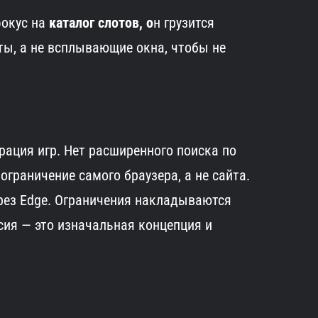
фокус на
каталог слотов, о
н грузится
ты, а не всплывающие окна, чтобы не
рация игр. Нет расширенного поиска по
граничение самого браузера, а не сайта.
ерез Edge. Ограничения накладываются
сия — это изначальная концепция и